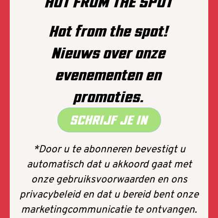
HOT FROM THE SPOT
familieleden)
Onverwachte reisproblemen (bv.
Hot from the spot!
autopech of treinuitval)
Overlijden van een
Nieuws over onze
familielidWerkgerelateerde
verplichtingen (bv. onverwachte
evenementen en
overplaatsing)
Andere geldige redenen zoals vermeld in
promoties.
de polis
SCHRIJF JE IN
Wat niet gedekt is:
Vergeten of van gedachten veranderen.
Gewoon besluiten niet te gaan… 🚫
*Door u te abonneren bevestigt u
automatisch dat u akkoord gaat met
onze gebruiksvoorwaarden en ons
privacybeleid en dat u bereid bent onze
marketingcommunicatie te ontvangen.