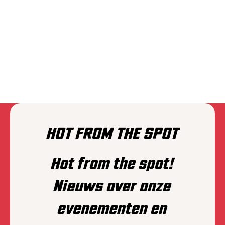
BEVESTIGING GOOD RIDDANCE
November 21, 2025
Bevestiging Good Riddance op dag 2 van
Brakrock.
HOT FROM THE SPOT
Hot from the spot!
Nieuws over onze
evenementen en